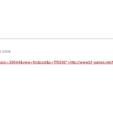
st 2008
opic=39644&view=findpost&p=1115936">http://www.bf-games.net/fo