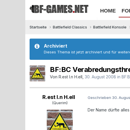
HOME
FO
Startseite
Battlefield Classics
Battlefield Konsole
Archiviert
Dieses Thema ist jetzt archiviert und für weite
BF:BC Verabredungsthr
Von
R.est I.n H.ell
,
30. August 2008
in
BF:B
R.est I.n H.ell
Geschrieben
30. Augu
(Querim)
Der Name dürfte alle