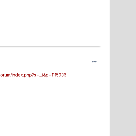
rum/index.php?s=...t&p=1115936