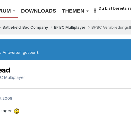
Du bist bereits 
RUM
DOWNLOADS
THEMEN
Battlefield: Bad Company
BF:BC Multiplayer
BF:BC Verabredungst
re Antworten gesperrt.
ead
C Multiplayer
st 2008
s sagen
.