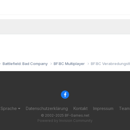
Battlefield: Bad Company
BF:BC Multiplayer
BF:BC Verabredungst
Sprache
Datenschutzerklärung
Kontakt
Impressum
Team
© 2002-2025 BF-Games.net
Powered by Invision Community