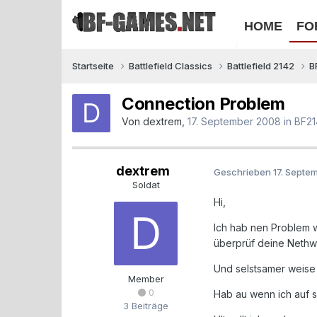
HOME
FO
Startseite
Battlefield Classics
Battlefield 2142
B
Connection Problem
Von
dextrem
,
17. September 2008
in
BF21
dextrem
Geschrieben
17. Septe
Soldat
Hi,
Ich hab nen Problem w
überprüf deine Nethw
Und selstsamer weise i
Member
0
Hab au wenn ich auf s
3 Beiträge