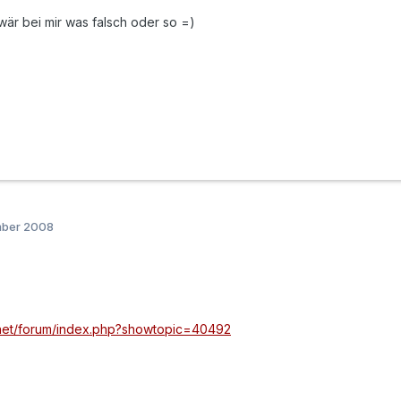
är bei mir was falsch oder so =)
mber 2008
.net/forum/index.php?showtopic=40492