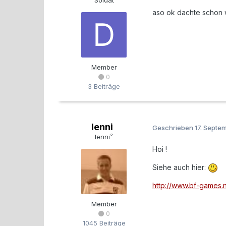
Soldat
aso ok dachte schon w
Member
0
3 Beiträge
lenni
Geschrieben
17. Septe
lenni²
Hoi !
Siehe auch hier:
http://www.bf-games
Member
0
1045 Beiträge