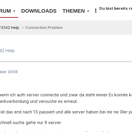
Du bist bereits 
RUM
DOWNLOADS
THEMEN
F2142 Help
Connection Problem
42 Help
mber 2008
enn ich aufn server connecte und zwar da steht immer Es konnte ke
erkverbindung und versuche es erneut.
st das erst nach 1.5 passiert und alle server haben bei mir ne 0ler pi
chnell suche gehe nur 9 server.