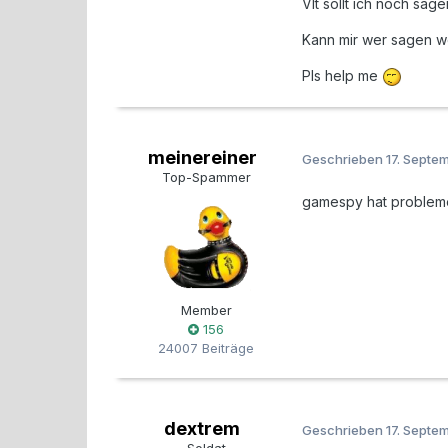
Vlt sollt ich noch sa
Kann mir wer sagen wo
Pls help me
meinereiner
Geschrieben
17. Septe
Top-Spammer
gamespy hat probleme
Member
156
24007 Beiträge
dextrem
Geschrieben
17. Septe