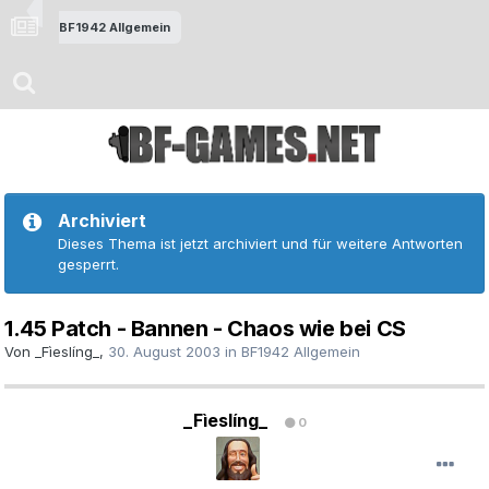
BF1942 Allgemein
Archiviert
Dieses Thema ist jetzt archiviert und für weitere Antworten
gesperrt.
1.45 Patch - Bannen - Chaos wie bei CS
Von
_Fìeslíng_
,
30. August 2003
in
BF1942 Allgemein
_Fìeslíng_
0