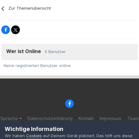
Zur Themenübersicht
Wer ist Online
0 Benutzer
Keine registrierten Benutzer online.
Sprache
Datenschutzerklärung
Kontakt
Impressum
Team
© 2002-2025 BF-Games.net
Wichtige Information
Powered by Invision Community
Wir haben
Cookies
auf Deinem Gerät platziert. Das hilft uns diese