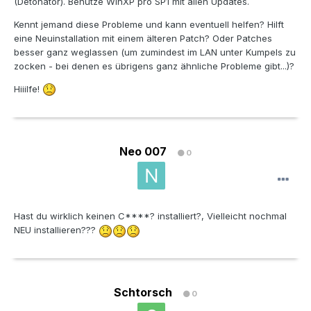
(Detonator). Benutze WinXP pro SP1 mit allen Updates.
Kennt jemand diese Probleme und kann eventuell helfen? Hilft
eine Neuinstallation mit einem älteren Patch? Oder Patches
besser ganz weglassen (um zumindest im LAN unter Kumpels zu
zocken - bei denen es übrigens ganz ähnliche Probleme gibt...)?
Hiiilfe!
Neo 007
0
Hast du wirklich keinen C****? installiert?, Vielleicht nochmal
NEU installieren???
Schtorsch
0