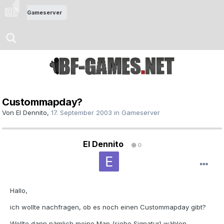
Gameserver
Custommapday?
Von
El Dennito
,
17. September 2003
in
Gameserver
El Dennito
0
Hallo,
ich wollte nachfragen, ob es noch einen Custommapday gibt?
Wollte dann nämlich meine Map (siehe Signatur) wählen.