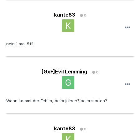
kante83
0
nein 1 mal 512
[GxF]Evil Lemming
0
Wann kommt der Fehler, beim joinen? beim starten?
kante83
0