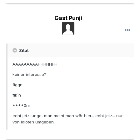
Gast Punji
Zitat
AAAAAAAAAHHHHHHH
keiner interesse?
figgn
fik´n
****0rn
echt jetz junge, man meint man wär hier... echt jetz... nur
von idioten umgeben.