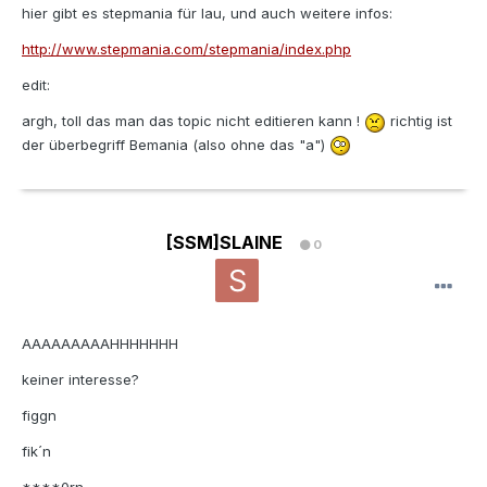
hier gibt es stepmania für lau, und auch weitere infos:
http://www.stepmania.com/stepmania/index.php
edit:
argh, toll das man das topic nicht editieren kann !
richtig ist
der überbegriff Bemania (also ohne das "a")
[SSM]SLAINE
0
AAAAAAAAAHHHHHHH
keiner interesse?
figgn
fik´n