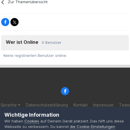
Zur Themenübersicht
Wer ist Online
0 Benutzer
Keine registrierten Benutzer online.
Sprache
Datenschutzerklärung
Kontakt
Impressum
Team
© 2002-2025 BF-Games.net
Wichtige Information
Powered by Invision Community
Wir haben
Cookies
auf Deinem Gerät platziert. Das hilft uns diese
Webseite zu verbessern. Du kannst
die Cookie-Einstellungen