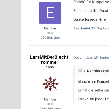
Ehrlich? Ein Kumpel v
Er hat die selbe Date
Danke für jede Hilfe!
Member
Bearbeitet
25. Septe
0
220 Beiträge
LarsMitDerBlecht
Geschrieben
25. Sept
rommel
insane.
El Dennito schr
Ehrlich? Ein Kumpe
Er hat die selbe D
Danke für jede Hilf
Member
0
2769 Beiträge