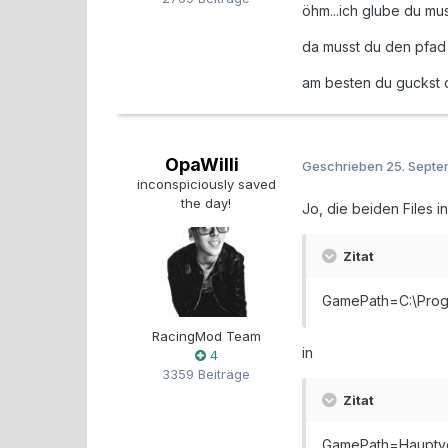
öhm...ich glube du mu
da musst du den pfad 
am besten du guckst 
OpaWilli
Geschrieben
25. Sept
inconspiciously saved
the day!
Jo, die beiden Files i
Zitat
GamePath=C:\Progr
RacingMod Team
in
4
3359 Beiträge
Zitat
GamePath=Hauptverz