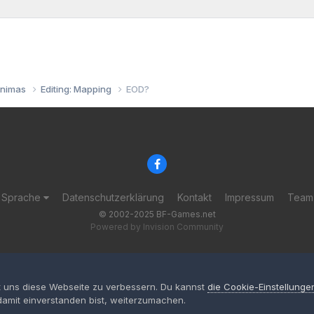
inimas
Editing: Mapping
EOD?
Sprache
Datenschutzerklärung
Kontakt
Impressum
Team
© 2002-2025 BF-Games.net
Powered by Invision Community
ft uns diese Webseite zu verbessern. Du kannst
die Cookie-Einstellunge
amit einverstanden bist, weiterzumachen.