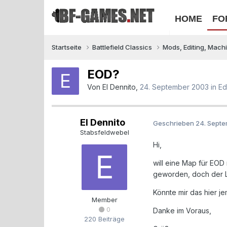
HOME
FO
Startseite
Battlefield Classics
Mods, Editing, Mach
EOD?
Von
El Dennito
,
24. September 2003
in
Ed
El Dennito
Geschrieben
24. Sept
Stabsfeldwebel
Hi,
will eine Map für EOD
geworden, doch der Li
Könnte mir das hier je
Member
0
Danke im Voraus,
220 Beiträge