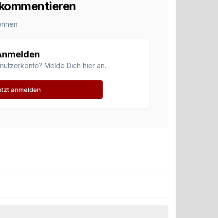
u kommentieren
önnen
Anmelden
enutzerkonto? Melde Dich hier an.
etzt anmelden