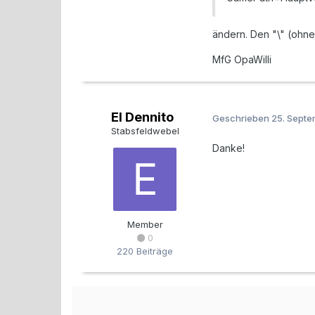
ändern. Den "\" (ohne
MfG OpaWilli
El Dennito
Geschrieben
25. Sept
Stabsfeldwebel
Danke!
Member
0
220 Beiträge