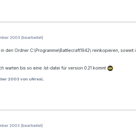
ember 2003
(bearbeitet)
 in den Ordner C:\Programme\Battlecraft1942\ reinkopieren, soweit ich 
h warten bis so eine .lst-datei für version 0.21 kommt
mber 2003
von uNreaL
ember 2003
(bearbeitet)