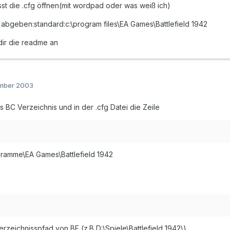
sst die .cfg öffnen(mit wordpad oder was weiß ich)
abgeben:standard:c:\program files\EA Games\Battlefield 1942
dir die readme an
ember 2003
ns BC Verzeichnis und in der .cfg Datei die Zeile
amme\EA Games\Battlefield 1942
eichnisspfad von BF (z.B D:\Spiele\Battlefield 1942\)