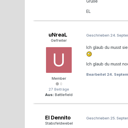
Grüße
EL
uNreaL
Geschrieben
24. Sept
Gefreiter
Ich glaub du musst sie
Ich glaub du musst noc
Bearbeitet
24. Septe
Member
0
27 Beiträge
Aus:
Battlefield
El Dennito
Geschrieben
25. Sept
Stabsfeldwebel