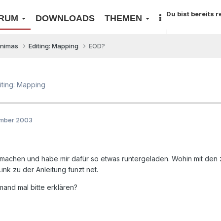
Du bist bereits 
RUM
DOWNLOADS
THEMEN
inimas
Editing: Mapping
EOD?
iting: Mapping
ember 2003
 machen und habe mir dafür so etwas runtergeladen. Wohin mit den 
nk zu der Anleitung funzt net.
mand mal bitte erklären?