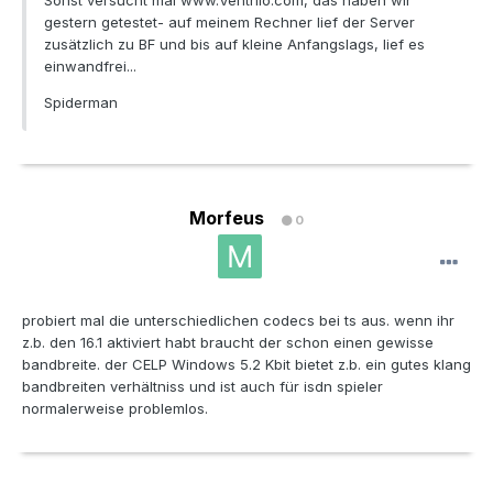
Sonst versucht mal www.Ventrilo.com, das haben wir
gestern getestet- auf meinem Rechner lief der Server
zusätzlich zu BF und bis auf kleine Anfangslags, lief es
einwandfrei...
Spiderman
Morfeus
0
probiert mal die unterschiedlichen codecs bei ts aus. wenn ihr
z.b. den 16.1 aktiviert habt braucht der schon einen gewisse
bandbreite. der CELP Windows 5.2 Kbit bietet z.b. ein gutes klang
bandbreiten verhältniss und ist auch für isdn spieler
normalerweise problemlos.