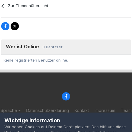
Zur Themenübersicht
Wer ist Online
0 Benutzer
Keine registrierten Benutzer online.
Sprache
Datenschutzerklärung
Kontakt
Impressum
Team
© 2002-2025 BF-Games.net
Wichtige Information
Powered by Invision Community
Wir haben
Cookies
auf Deinem Gerät platziert. Das hilft uns diese