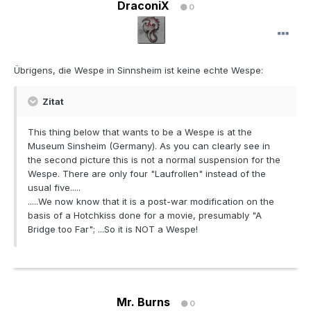
DraconiX
0
Übrigens, die Wespe in Sinnsheim ist keine echte Wespe:
Zitat
This thing below that wants to be a Wespe is at the
Museum Sinsheim (Germany). As you can clearly see in
the second picture this is not a normal suspension for the
Wespe. There are only four "Laufrollen" instead of the
usual five.....
.....We now know that it is a post-war modification on the
basis of a Hotchkiss done for a movie, presumably "A
Bridge too Far"; ...So it is NOT a Wespe!
Mr. Burns
0