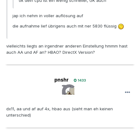
ok dein cpu ist ein wenig schneller, GK auch
jap ich nehm in voller auflösung auf
die aufnahme lief übrigens auch mit ner 5830 flüssig
vielleichts liegts an irgendner anderen Einstellung hmmm hast
auch AA und AF an? HBAO? DirectX Version?
pnshr
1433
dx11, aa und af auf 4x, hbao aus (sieht man eh keinen
unterschied)