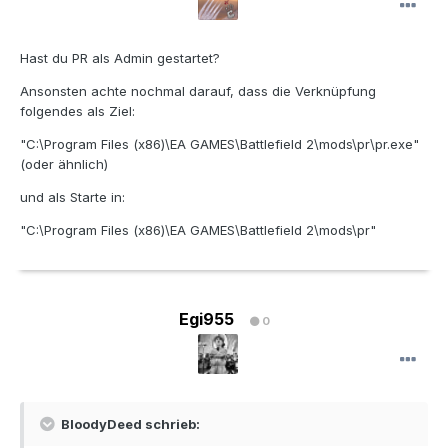
Hast du PR als Admin gestartet?
Ansonsten achte nochmal darauf, dass die Verknüpfung
folgendes als Ziel:
"C:\Program Files (x86)\EA GAMES\Battlefield 2\mods\pr\pr.exe"
(oder ähnlich)
und als Starte in:
"C:\Program Files (x86)\EA GAMES\Battlefield 2\mods\pr"
Egi955
0
BloodyDeed schrieb: