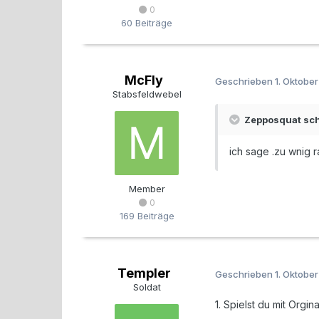
0
60 Beiträge
McFly
Geschrieben
1. Oktobe
Stabsfeldwebel
Zepposquat sch
ich sage .zu wnig 
Member
0
169 Beiträge
Templer
Geschrieben
1. Oktobe
Soldat
1. Spielst du mit Orgina