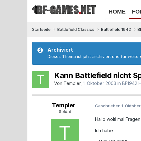
HOME
FO
Startseite
Battlefield Classics
Battlefield 1942
B
Archiviert
Dieses Thema ist jetzt archiviert und für weite
Kann Battlefield nicht S
Von
Templer
,
1. Oktober 2003
in
BF1942 
Templer
Geschrieben
1. Oktobe
Soldat
Hallo woltl mal Fragen
Ich habe