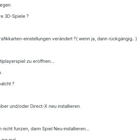
legen
re 3D-Spiele ?
rafikkarten-einstellungen verändert ?( wenn ja, dann rückgängig.. )
iplayerspiel zu eröffnen....
.
atcht ?
iber und/oder Direct-X neu installieren.
 nicht funzen, dann Spiel Neu-installieren....
 zig mal