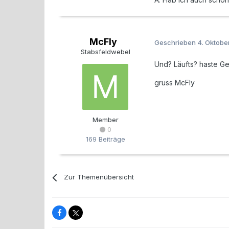
McFly
Geschrieben
4. Oktobe
Stabsfeldwebel
Und? Läufts? haste G
gruss McFly
Member
0
169 Beiträge
Zur Themenübersicht