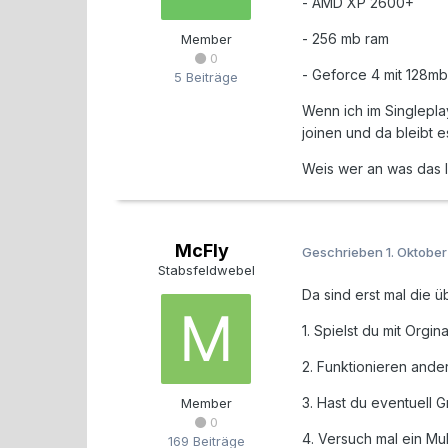
- AMD XP 2600+
- 256 mb ram
Member
0
- Geforce 4 mit 128mb
5 Beiträge
Wenn ich im Singlepla
joinen und da bleibt 
Weis wer an was das 
McFly
Geschrieben
1. Oktobe
Stabsfeldwebel
Da sind erst mal die 
1. Spielst du mit Orgin
2. Funktionieren ande
3. Hast du eventuell G
Member
0
4. Versuch mal ein Mult
169 Beiträge