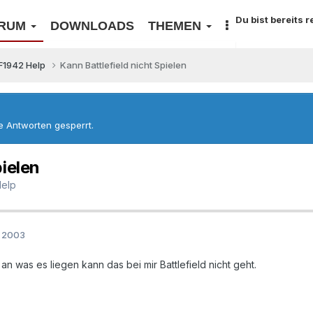
Du bist bereits 
RUM
DOWNLOADS
THEMEN
F1942 Help
Kann Battlefield nicht Spielen
re Antworten gesperrt.
pielen
Help
r 2003
 an was es liegen kann das bei mir Battlefield nicht geht.