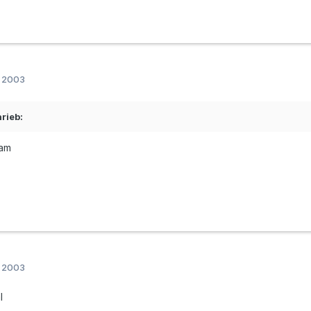
r 2003
rieb:
ram
r 2003
l