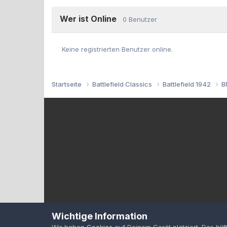
Wer ist Online
0 Benutzer
Keine registrierten Benutzer online.
Startseite
Battlefield Classics
Battlefield 1942
B
Wichtige Information