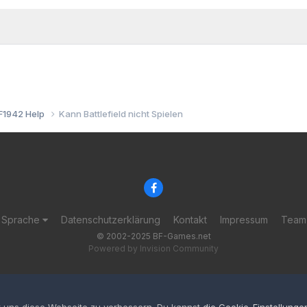
F1942 Help
Kann Battlefield nicht Spielen
Sprache
Datenschutzerklärung
Kontakt
Impressum
Team
© 2002-2025 BF-Games.net
Powered by Invision Community