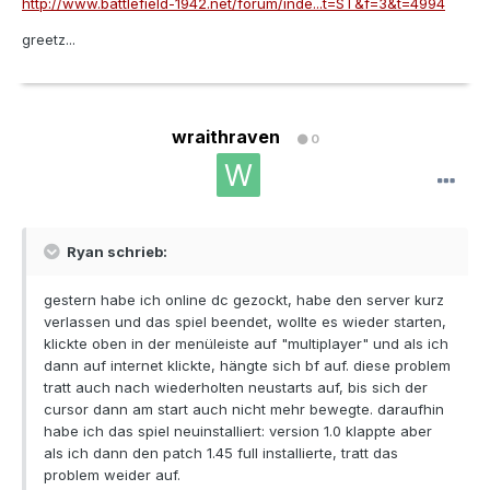
http://www.battlefield-1942.net/forum/inde...t=ST&f=3&t=4994
greetz...
wraithraven
0
Ryan schrieb:
gestern habe ich online dc gezockt, habe den server kurz
verlassen und das spiel beendet, wollte es wieder starten,
klickte oben in der menüleiste auf "multiplayer" und als ich
dann auf internet klickte, hängte sich bf auf. diese problem
tratt auch nach wiederholten neustarts auf, bis sich der
cursor dann am start auch nicht mehr bewegte. daraufhin
habe ich das spiel neuinstalliert: version 1.0 klappte aber
als ich dann den patch 1.45 full installierte, tratt das
problem weider auf.