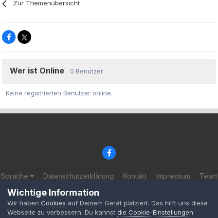
Zur Themenübersicht
Wer ist Online
0 Benutzer
Keine registrierten Benutzer online.
Sprache
Datenschutzerklärung
Kontakt
Impressum
Team
© 2002-2025 BF-Games.net
Wichtige Information
Powered by Invision Community
Wir haben
Cookies
auf Deinem Gerät platziert. Das hilft uns diese
Webseite zu verbessern. Du kannst
die Cookie-Einstellungen