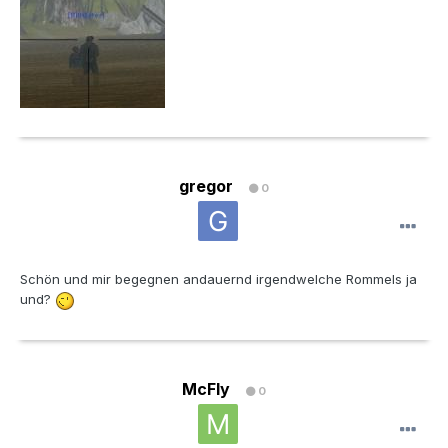
gregor
0
Schön und mir begegnen andauernd irgendwelche Rommels ja
und?
McFly
0