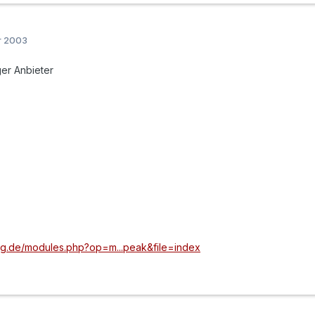
r 2003
ger Anbieter
ng.de/modules.php?op=m...peak&file=index