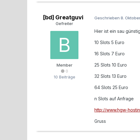
[bd] Greatguvi
Geschrieben
8. Oktobe
Gefreiter
Hier ist ein sau günsti
10 Slots 5 Euro
16 Slots 7 Euro
25 Slots 10 Euro
Member
0
32 Slots 13 Euro
10 Beiträge
64 Slots 25 Euro
n Slots auf Anfrage
http://www.hgw-hosti
Gruss