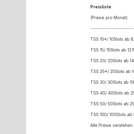
Preisliste
(Preise pro Monat)
------------------------
TSS 10*/ 10Slots ab 8
TSS 15/ 15Slots ab 12.
TSS 20/ 20Slots ab 1
TSS 25*/ 25Slots ab 
TSS 30/ 30Slots ab 1
TSS 40/ 40Slots ab 2
TSS 50/ 50Slots ab 2
TSS 100/ 100Slots ab
Alle Preise verstehen 