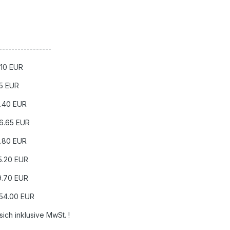
-----------------
.10 EUR
15 EUR
4.40 EUR
16.65 EUR
9.80 EUR
5.20 EUR
9.70 EUR
 54.00 EUR
sich inklusive MwSt. !