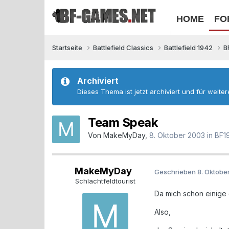
HOME
FO
Startseite
Battlefield Classics
Battlefield 1942
B
Archiviert
Dieses Thema ist jetzt archiviert und für weite
Team Speak
Von
MakeMyDay
,
8. Oktober 2003
in
BF19
MakeMyDay
Geschrieben
8. Oktobe
Schlachtfeldtourist
Da mich schon einige 
Also,