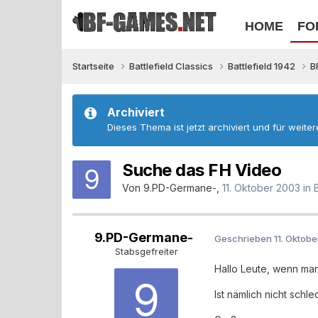
HOME
FO
Startseite
Battlefield Classics
Battlefield 1942
B
Archiviert
Dieses Thema ist jetzt archiviert und für weite
Suche das FH Video
Von
9.PD-Germane-
,
11. Oktober 2003
in
9.PD-Germane-
Geschrieben
11. Oktob
Stabsgefreiter
Hallo Leute, wenn man
Ist nämlich nicht schlecht