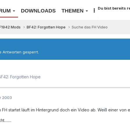
Du bist bereits 
RUM
DOWNLOADS
THEMEN
F1942 Mods
BF42: Forgotten Hope
Suche das FH Video
re Antworten gesperrt.
BF42: Forgotten Hope
er 2003
 FH startet läuft im Hintergrund doch ein Video ab. Weiß einer von
........