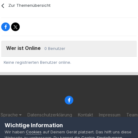
Zur Themenübersicht
Wer ist Online
0 Benutzer
Keine registrierten Benutzer online.
Sprache
Datenschutzerklärung
Kontakt
Impressum
Team
© 2002-2025 BF-Games.net
Wichtige Information
Powered by Invision Community
Wir haben
Cookies
auf Deinem Gerät platziert. Das hilft uns diese
Webseite zu verbessern. Du kannst
die Cookie-Einstellungen