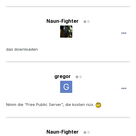
Naun-Fighter
0
das downloaden
gregor
0
Nimm die "Free Public Server", die kosten nüx.
Naun-Fighter
0