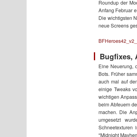
Roundup der M
Anfang Februar e
Die wichtigsten 
neue Screens ge
BFHeroes42_v2_
Bugfixes,
Eine Neuerung, di
Bots. Früher sam
auch mal auf d
einige Tweaks v
wichtigen Anpass
beim Abfeuern der
machen. Die Anp
umgesetzt wurd
Schneetexturen i
"Midnight Mayhem