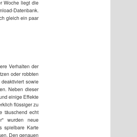
r Woche liegt die
wnload-Datenbank.
h gleich ein paar
vere Verhalten der
tzen oder robbten
deaktiviert sowie
en. Neben dieser
nd einige Effekte
klich flüssiger zu
e täuschend echt
er" wurden neue
s spielbare Karte
ssen. Den genauen