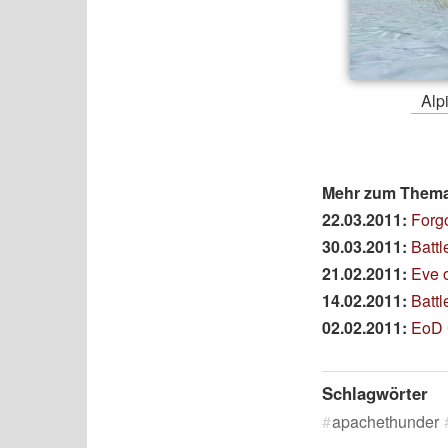
Alp
Mehr zum Thema 
22.03.2011:
Forg
30.03.2011:
Battl
21.02.2011:
Eve o
14.02.2011:
Batt
02.02.2011:
EoD C
Schlagwörter
apachethunder