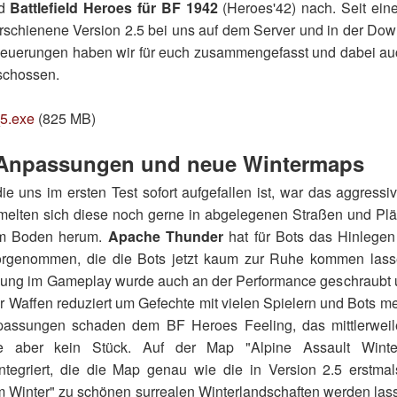
od
Battlefield Heroes für BF 1942
(Heroes'42) nach. Seit eine
rschienene Version 2.5 bei uns auf dem Server und in der Do
Neuerungen haben wir für euch zusammengefasst und dabei auc
schossen.
5.exe
(825 MB)
 Anpassungen und neue Wintermaps
e uns im ersten Test sofort aufgefallen ist, war das aggressi
melten sich diese noch gerne in abgelegenen Straßen und Plä
em Boden herum.
Apache Thunder
hat für Bots das Hinlegen 
orgenommen, die die Bots jetzt kaum zur Ruhe kommen lass
ung im Gameplay wurde auch an der Performance geschraubt u
 Waffen reduziert um Gefechte mit vielen Spielern und Bots mer
assungen schaden dem BF Heroes Feeling, das mittlerweil
e aber kein Stück. Auf der Map "Alpine Assault Wint
ntegriert, die die Map genau wie die in Version 2.5 erstmal
 Winter" zu schönen surrealen Winterlandschaften werden la