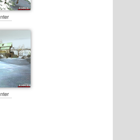
nter
nter