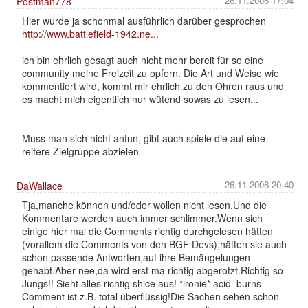
26.11.2006 17:04
Postman778
Hier wurde ja schonmal ausführlich darüber gesprochen
http://www.battlefield-1942.ne...
ich bin ehrlich gesagt auch nicht mehr bereit für so eine
community meine Freizeit zu opfern. Die Art und Weise wie
kommentiert wird, kommt mir ehrlich zu den Ohren raus und
es macht mich eigentlich nur wütend sowas zu lesen...
Muss man sich nicht antun, gibt auch spiele die auf eine
reifere Zielgruppe abzielen.
26.11.2006 20:40
DaWallace
Tja,manche können und/oder wollen nicht lesen.Und die
Kommentare werden auch immer schlimmer.Wenn sich
einige hier mal die Comments richtig durchgelesen hätten
(vorallem die Comments von den BGF Devs),hätten sie auch
schon passende Antworten,auf ihre Bemängelungen
gehabt.Aber nee,da wird erst ma richtig abgerotzt.Richtig so
Jungs!! Sieht alles richtig shice aus! *ironie* acid_burns
Comment ist z.B. total überflüssig!Die Sachen sehen schon