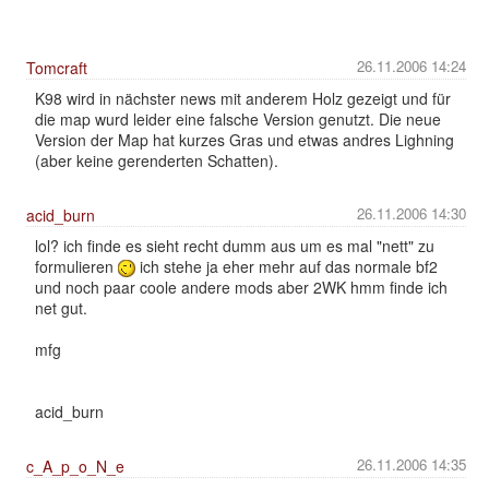
26.11.2006 14:24
Tomcraft
K98 wird in nächster news mit anderem Holz gezeigt und für
die map wurd leider eine falsche Version genutzt. Die neue
Version der Map hat kurzes Gras und etwas andres Lighning
(aber keine gerenderten Schatten).
26.11.2006 14:30
acid_burn
lol? ich finde es sieht recht dumm aus um es mal "nett" zu
formulieren
ich stehe ja eher mehr auf das normale bf2
und noch paar coole andere mods aber 2WK hmm finde ich
net gut.
mfg
acid_burn
26.11.2006 14:35
c_A_p_o_N_e