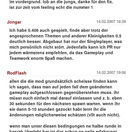
im vordergrund. lob an die jungs, danke für den fix.
ist zur zeit vom feeling echt die nummer 1
14.02.2007 18:39
Jongar
Ich habe 0.406 auch gespielt, finde aber trotz der
angesprochenen Themen und anderer Kleinigkeiten 0.5
deutlich besser. Abgebaut hat nur der Singleplayer, was
mich persönlich nicht stört. Jedenfalls kann ich PR nur
jedem wärmstens empfehlen, da das Gameplay und
Teamwork enorm Spaß machen.
14.02.2007 19:06
RodFlash
allen die die mod grundsätzlich scheisse finden kann
ich sagen, dass man auf jeden fall dem geänderten
gameplay aufgeschlossen gegenüberstehen muss. ihr
müsst euch einfach mal darauf einlassen und z. b. eben
30 sekunden für den nächsten spawn warten. wenn ihr
sie dann 5-10 stunden gezockt habt lernt ihr die
änderungen möglicherweise schätzen (vllt auch nicht).
wenn man unter diesen bedingungen ne halbe runde in
basrah überlebt hat ist das schon ne geile erfahrung!