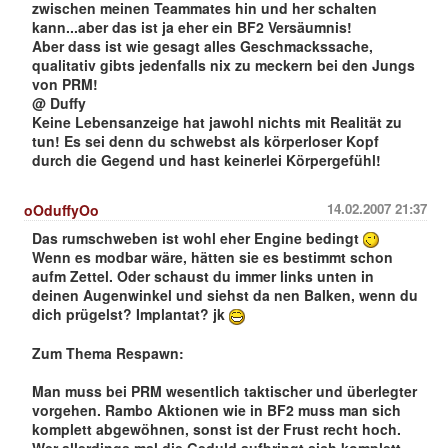
zwischen meinen Teammates hin und her schalten
kann...aber das ist ja eher ein BF2 Versäumnis!
Aber dass ist wie gesagt alles Geschmackssache,
qualitativ gibts jedenfalls nix zu meckern bei den Jungs
von PRM!
@ Duffy
Keine Lebensanzeige hat jawohl nichts mit Realität zu
tun! Es sei denn du schwebst als körperloser Kopf
durch die Gegend und hast keinerlei Körpergefühl!
14.02.2007 21:37
oOduffyOo
Das rumschweben ist wohl eher Engine bedingt
Wenn es modbar wäre, hätten sie es bestimmt schon
aufm Zettel. Oder schaust du immer links unten in
deinen Augenwinkel und siehst da nen Balken, wenn du
dich prügelst? Implantat? jk
Zum Thema Respawn:
Man muss bei PRM wesentlich taktischer und überlegter
vorgehen. Rambo Aktionen wie in BF2 muss man sich
komplett abgewöhnen, sonst ist der Frust recht hoch.
Wer allerdings mal die Geduld aufbringt sich komplett