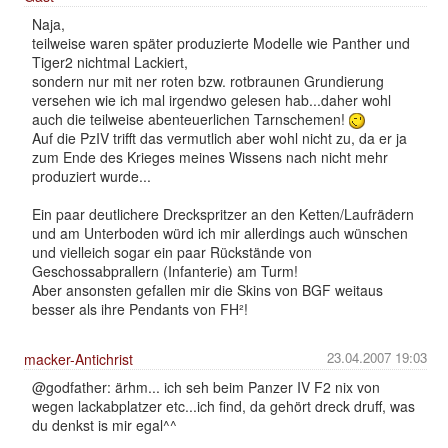
Naja,
teilweise waren später produzierte Modelle wie Panther und
Tiger2 nichtmal Lackiert,
sondern nur mit ner roten bzw. rotbraunen Grundierung
versehen wie ich mal irgendwo gelesen hab...daher wohl
auch die teilweise abenteuerlichen Tarnschemen!
Auf die PzIV trifft das vermutlich aber wohl nicht zu, da er ja
zum Ende des Krieges meines Wissens nach nicht mehr
produziert wurde...
Ein paar deutlichere Dreckspritzer an den Ketten/Laufrädern
und am Unterboden würd ich mir allerdings auch wünschen
und vielleich sogar ein paar Rückstände von
Geschossabprallern (Infanterie) am Turm!
Aber ansonsten gefallen mir die Skins von BGF weitaus
besser als ihre Pendants von FH²!
23.04.2007 19:03
macker-Antichrist
@godfather: ärhm... ich seh beim Panzer IV F2 nix von
wegen lackabplatzer etc...ich find, da gehört dreck druff, was
du denkst is mir egal^^