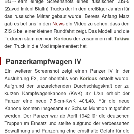
BGF-Team einige Screenshots eines russischen ZIS-5
(
Z
avod
I
mieni
S
talin) Trucks der in den dreißiger Jahren für
das russische Militär gebaut wurde. Bereits Anfang März
gab es bei uns in den
News
ein Video zu sehen, dass den
ZIS 5 bei einer kleinen Rundfahrt zeigt. Das Modell und die
Texturen stammen von
Koricus
der zusammen mit
Takiwa
den Truck in die Mod implementiert hat.
Panzerkampfwagen IV
Ein weiterer Screenshot zeigt einen Panzer IV in der
Ausführung F2, der ebenfalls von
Koricus
erstellt wurde.
Aufgrund der unzureichenden Durchschlagskraft der zu
kurzen Kampfwagenkanone (KwK) 37 L/24 erhielt der
Panzer eine neue 7,5-cm-KwK 40/L43. Für die neue
Kanone konnten insgesamt 87 Schuss Munition mitgeführt
werden. Der Panzer war ab April 1942 für die deutschen
Truppen im Einsatz und stellte aufgrund der verbesserten
Bewaffnung und Panzerung eine ernsthafte Gefahr für die