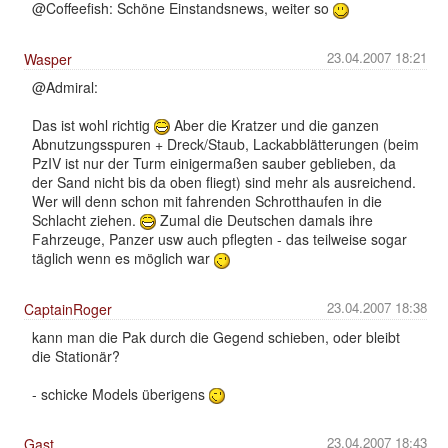
@Coffeefish: Schöne Einstandsnews, weiter so
23.04.2007 18:21
Wasper
@Admiral:
Das ist wohl richtig
Aber die Kratzer und die ganzen
Abnutzungsspuren + Dreck/Staub, Lackabblätterungen (beim
PzIV ist nur der Turm einigermaßen sauber geblieben, da
der Sand nicht bis da oben fliegt) sind mehr als ausreichend.
Wer will denn schon mit fahrenden Schrotthaufen in die
Schlacht ziehen.
Zumal die Deutschen damals ihre
Fahrzeuge, Panzer usw auch pflegten - das teilweise sogar
täglich wenn es möglich war
23.04.2007 18:38
CaptainRoger
kann man die Pak durch die Gegend schieben, oder bleibt
die Stationär?
- schicke Models überigens
23.04.2007 18:43
Gast