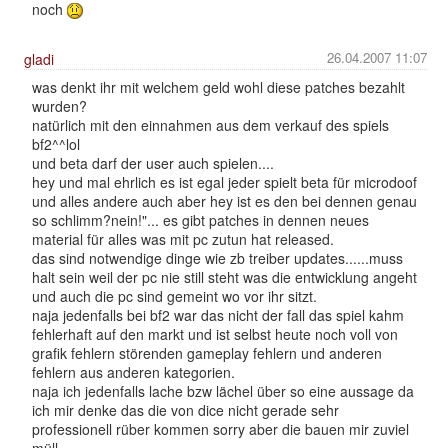
noch
26.04.2007 11:07
gladi
was denkt ihr mit welchem geld wohl diese patches bezahlt
wurden?
natürlich mit den einnahmen aus dem verkauf des spiels
bf2^^lol
und beta darf der user auch spielen....
hey und mal ehrlich es ist egal jeder spielt beta für microdoof
und alles andere auch aber hey ist es den bei dennen genau
so schlimm?nein!"... es gibt patches in dennen neues
material für alles was mit pc zutun hat released.
das sind notwendige dinge wie zb treiber updates......muss
halt sein weil der pc nie still steht was die entwicklung angeht
und auch die pc sind gemeint wo vor ihr sitzt.
naja jedenfalls bei bf2 war das nicht der fall das spiel kahm
fehlerhaft auf den markt und ist selbst heute noch voll von
grafik fehlern störenden gameplay fehlern und anderen
fehlern aus anderen kategorien.
naja ich jedenfalls lache bzw lächel über so eine aussage da
ich mir denke das die von dice nicht gerade sehr
professionell rüber kommen sorry aber die bauen mir zuviel