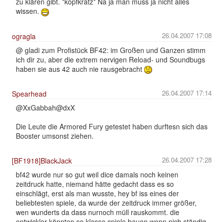
zu klären gibt. *kopfkratz* Na ja man muss ja nicht alles
wissen.
26.04.2007 17:08
ogragla
@ gladi zum Profistück BF42: im Großen und Ganzen stimm
ich dir zu, aber die extrem nervigen Reload- und Soundbugs
haben sie aus 42 auch nie rausgebracht
26.04.2007 17:14
Spearhead
@XxGabbah@dxX
Die Leute die Armored Fury getestet haben durftesn sich das
Booster umsonst ziehen.
26.04.2007 17:28
[BF1918]BlackJack
bf42 wurde nur so gut weil dice damals noch keinen
zeitdruck hatte, niemand hätte gedacht dass es so
einschlägt, erst als man wusste, hey bf iss eines der
beliebtesten spiele, da wurde der zeitdruck immer größer,
wen wunderts da dass nurnoch müll rauskommt. die
entwickler könnten so klasse spiele bauen wenn nich ständig