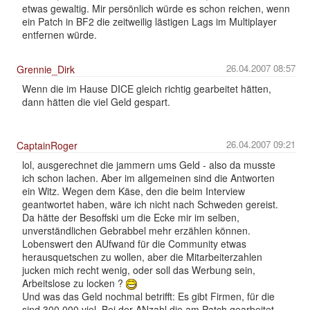
etwas gewaltig. Mir persönlich würde es schon reichen, wenn
ein Patch in BF2 die zeitweilig lästigen Lags im Multiplayer
entfernen würde.
26.04.2007 08:57
Grennie_Dirk
Wenn die im Hause DICE gleich richtig gearbeitet hätten,
dann hätten die viel Geld gespart.
26.04.2007 09:21
CaptainRoger
lol, ausgerechnet die jammern ums Geld - also da musste
ich schon lachen. Aber im allgemeinen sind die Antworten
ein Witz. Wegen dem Käse, den die beim Interview
geantwortet haben, wäre ich nicht nach Schweden gereist.
Da hätte der Besoffski um die Ecke mir im selben,
unverständlichen Gebrabbel mehr erzählen können.
Lobenswert den AUfwand für die Community etwas
herausquetschen zu wollen, aber die Mitarbeiterzahlen
jucken mich recht wenig, oder soll das Werbung sein,
Arbeitslose zu locken ?
Und was das Geld nochmal betrifft: Es gibt Firmen, für die
sind 300.000 viel. Bei der ANzahl die am Patch gearbeitet