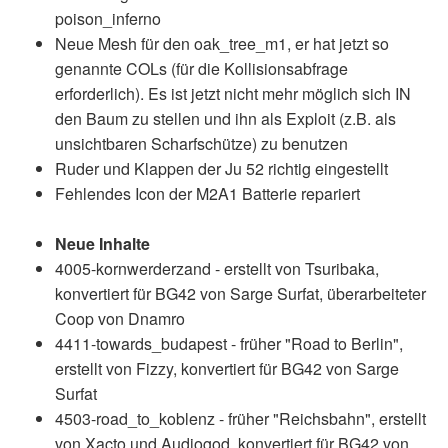
poison_inferno
Neue Mesh für den oak_tree_m1, er hat jetzt so
genannte COLs (für die Kollisionsabfrage
erforderlich). Es ist jetzt nicht mehr möglich sich IN
den Baum zu stellen und ihn als Exploit (z.B. als
unsichtbaren Scharfschütze) zu benutzen
Ruder und Klappen der Ju 52 richtig eingestellt
Fehlendes Icon der M2A1 Batterie repariert
Neue Inhalte
4005-kornwerderzand - erstellt von Tsuribaka,
konvertiert für BG42 von Sarge Surfat, überarbeiteter
Coop von Dnamro
4411-towards_budapest - früher "Road to Berlin",
erstellt von Fizzy, konvertiert für BG42 von Sarge
Surfat
4503-road_to_koblenz - früher "Reichsbahn", erstellt
von Xacto und Audiogod, konvertiert für BG42 von