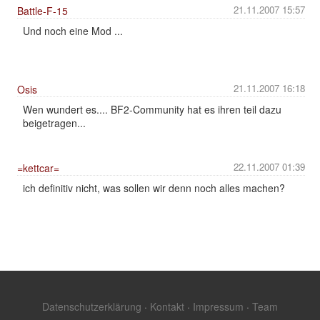
21.11.2007 15:57
Battle-F-15
Und noch eine Mod ...
21.11.2007 16:18
Osis
Wen wundert es.... BF2-Community hat es ihren teil dazu
beigetragen...
22.11.2007 01:39
=kettcar=
ich definitiv nicht, was sollen wir denn noch alles machen?
Datenschutzerklärung
·
Kontakt
·
Impressum
·
Team