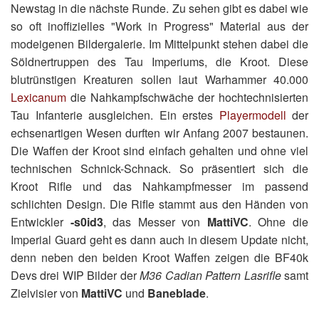
Newstag in die nächste Runde. Zu sehen gibt es dabei wie
so oft inoffizielles "Work in Progress" Material aus der
modeigenen Bildergalerie. Im Mittelpunkt stehen dabei die
Söldnertruppen des Tau Imperiums, die Kroot. Diese
blutrünstigen Kreaturen sollen laut Warhammer 40.000
Lexicanum
die Nahkampfschwäche der hochtechnisierten
Tau Infanterie ausgleichen. Ein erstes
Playermodell
der
echsenartigen Wesen durften wir Anfang 2007 bestaunen.
Die Waffen der Kroot sind einfach gehalten und ohne viel
technischen Schnick-Schnack. So präsentiert sich die
Kroot Rifle und das Nahkampfmesser im passend
schlichten Design. Die Rifle stammt aus den Händen von
Entwickler
-s0id3
, das Messer von
MattiVC
. Ohne die
Imperial Guard geht es dann auch in diesem Update nicht,
denn neben den beiden Kroot Waffen zeigen die BF40k
Devs drei WIP Bilder der
M36 Cadian Pattern Lasrifle
samt
Zielvisier von
MattiVC
und
Baneblade
.