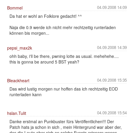
04.09.2008 14:09
Bommel
Da hat er wohl an Folklore gedacht! ^^
Naja die 0.9 werde ich nicht mehr rechtzeitig runterladen
können bis morgen...
04.09.2008 14:39
pepsi_max2k
ohh baby, i'll be there, pwning lotte as usual. mehehehe....
this is gonna be around 5 BST yeah?
04.09.2008 15:35
Bleackheart
Das wird lustig morgen nur hoffen das ich rechtzeitig EOD
runterladen kann
04.09.2008 15:54
hslan.Tulit
Danke erstmal an Punkbuster fürs Veröffentlichen!!! Der
Patch hats ja schon in sich , mein Hintergrund war aber der,
das die Leute eher sich an solche Events erinnern wenns