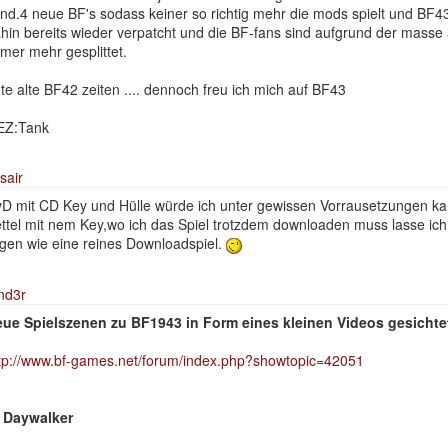
nd.4 neue BF's sodass keiner so richtig mehr die mods spielt und BF43 
hin bereits wieder verpatcht und die BF-fans sind aufgrund der masse 
mer mehr gesplittet.
te alte BF42 zeiten .... dennoch freu ich mich auf BF43
EZ:Tank
sair
D mit CD Key und Hülle würde ich unter gewissen Vorrausetzungen ka
ttel mit nem Key,wo ich das Spiel trotzdem downloaden muss lasse ich
egen wie eine reines Downloadspiel.
nd3r
ue Spielszenen zu BF1943 in Form eines kleinen Videos gesichte
tp://www.bf-games.net/forum/index.php?showtopic=42051
 Daywalker