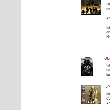
Da
et
Ab
Ic
en
Na
Glo
Is
un
la
-=P
Is
Co
Ar