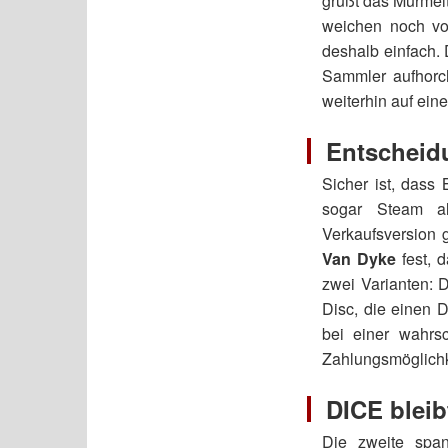
grüßt das Murmelt
weichen noch vo
deshalb einfach. 
Sammler aufhorc
weiterhin auf ein
Entscheid
Sicher ist, dass 
sogar Steam al
Verkaufsversion 
Van Dyke
fest, d
zwei Varianten: 
Disc, die einen 
bei einer wahrs
Zahlungsmöglichk
DICE bleib
Die zweite span