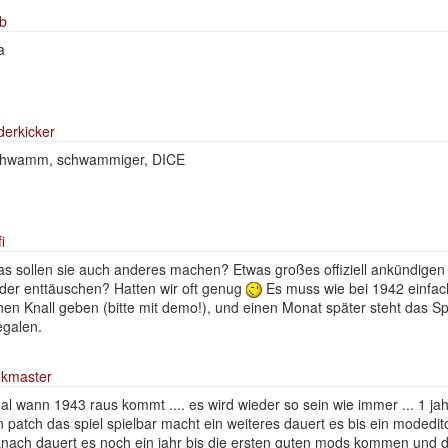
b
a
derkicker
chwamm, schwammiger, DICE
i
s sollen sie auch anderes machen? Etwas großes offiziell ankündige
ider enttäuschen? Hatten wir oft genug
Es muss wie bei 1942 einfa
nen Knall geben (bitte mit demo!), und einen Monat später steht das Sp
galen.
kmaster
al wann 1943 raus kommt .... es wird wieder so sein wie immer ... 1 jah
n patch das spiel spielbar macht ein weiteres dauert es bis ein modedit
nach dauert es noch ein jahr bis die ersten guten mods kommen und 