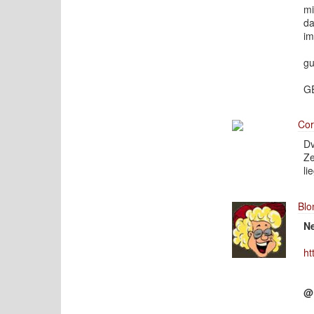
mi
da
im
gu
G
Cor
Dv
Ze
li
Blo
Ne
ht
@