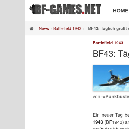
HOME
News
Battlefield 1943
BF43: Täglich grüßt 
Battlefield 1943
BF43: Täg
von
-=Punkbuste
Ein neuer Tag be
1943
(BF1943) an