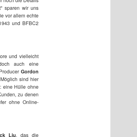
r noch die Details
" sparen wir uns
ie vor allem echte
z 1943 und BFBC2
ore und vielleicht
edoch auch eine
 Producer
Gordon
 Möglich sind hier
: eine Hülle ohne
 Kunden, zu denen
fer ohne Online-
ick Liu
, das die