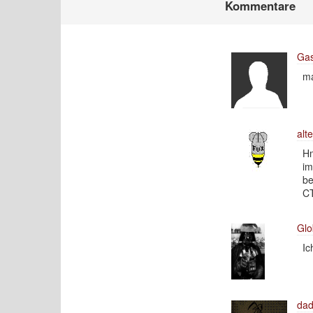
Kommentare
Gas
ma
alt
Hm
im
be
CT
Glo
Ic
dad