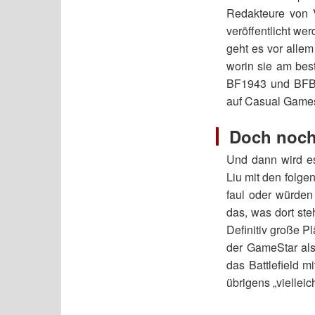
Redakteure von 
veröffentlicht we
geht es vor allem
worin sie am bes
BF1943 und BFBC2
auf Casual Games 
Doch noch 
Und dann wird es
Liu mit den folg
faul oder würden
das, was dort ste
Definitiv große 
der GameStar als
das Battlefield m
übrigens „vielleich