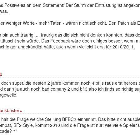
s Positive ist an dem Statement: Der Sturm der Entrüstung ist ange
was.
er weniger Worte - mehr Taten - wären nicht schlecht. Den Patch als E
h bin auch traurig, ... traurig das die sich nicht denken konnten, dass d
ttäuscht sein würde. Das Feedback wäre doch einiges besser, wenn 
chfolger angekündigt hätte, auch wenn vielleicht erst für 2010/2011.
b
t doch super. die nesten 2 jahre kommen noch 4 bf 's raus erst heroes 
d dann ja auch noch bad comany 2 und bf 3 also ich finds so richtig su
ngeweile.
unkbuster=-
t halt die Frage welche Stellung BFBC2 einnimmt. Das bitte nicht ausb
mbat, BF2-Style, kommt 2010 und die Frage ist nur: wie viele Spieler 
cade? ^^