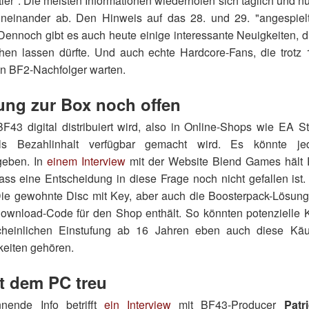
ier". Die meisten Informationen wiederholen sich täglich und nu
neinander ab. Den Hinweis auf das 28. und 29. "angespielt
Dennoch gibt es auch heute einige interessante Neuigkeiten, d
hen lassen dürfte. Und auch echte Hardcore-Fans, die trot
en BF2-Nachfolger warten.
ung zur Box noch offen
BF43 digital distribuiert wird, also in Online-Shops wie EA St
s Bezahlinhalt verfügbar gemacht wird. Es könnte j
geben. In
einem Interview
mit der Website Blend Games hält
ass eine Entscheidung in diese Frage noch nicht gefallen ist.
Die gewohnte Disc mit Key, aber auch die Boosterpack-Lösung
Download-Code für den Shop enthält. So könnten potenzielle
cheinlichen Einstufung ab 16 Jahren eben auch diese Käu
eiten gehören.
t dem PC treu
nende Info betrifft
ein Interview
mit BF43-Producer
Patr