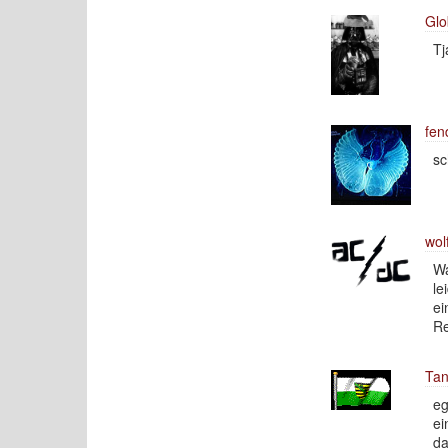
Glo
Tj
fen
s
wolf
Wa
le
ei
Re
Tan
eg
ei
da