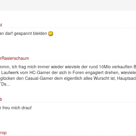
t
n darf gespannt bleiden
erRasierschaum
mm, ich frag mich immer wieder wieviele der rund 10Mio verkauften 
 Laufwerk vom HC-Gamer der sich in Foren engagiert drehen, wieviel
glücken den Casual-Gamer dem eigentlich alles Wurscht ist, Hauptsach
Ds...
b
h freu mich drauf
rop