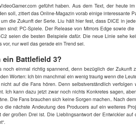
VideoGamer.com geführt haben. Aus dem Text, der heute im
rden soll, zitiert das Online-Magazin vorab einige interessante 
 um die Zukunft der Serie. Liu hält hier fest, dass DICE in jed
ten sind: PC-Spiele. Der Release von Mirrors Edge sowie di
 seien die besten Beispiele dafür. Die neue Linie sehe k
vor, nur weil das gerade ein Trend sei.
ein Battlefield 3?
 noch einmal richtig spannend, denn bezüglich der Zukunft z
enden Worten:
Ich bin manchmal ein wenig traurig wenn die Leut
 nicht auf die Fans hören. Denn selbstverständlich verfolgen 
ht. Ich kann dazu jetzt zwar noch nichts Konkretes sagen, abe
Pläne. Die Fans brauchen sich keine Sorgen machen.
. Nach dem 
o die nächste Andeutung des Producers auf ein weiteres Projek
it der großen Drei ist. Die Lieblingsantwort der Entwickler auf 
t“.