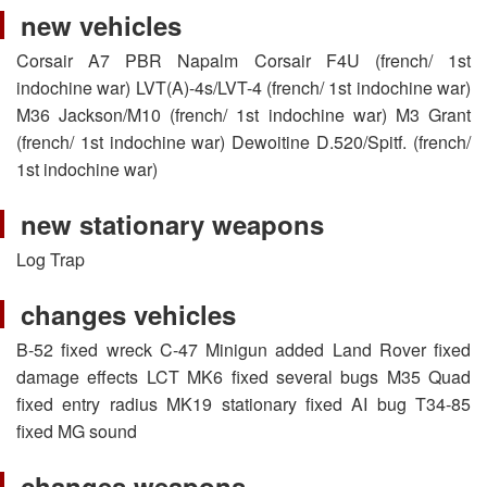
new vehicles
Corsair A7 PBR Napalm Corsair F4U (french/ 1st
indochine war) LVT(A)-4s/LVT-4 (french/ 1st indochine war)
M36 Jackson/M10 (french/ 1st indochine war) M3 Grant
(french/ 1st indochine war) Dewoitine D.520/Spitf. (french/
1st indochine war)
new stationary weapons
Log Trap
changes vehicles
B-52 fixed wreck C-47 Minigun added Land Rover fixed
damage effects LCT MK6 fixed several bugs M35 Quad
fixed entry radius MK19 stationary fixed AI bug T34-85
fixed MG sound
changes weapons