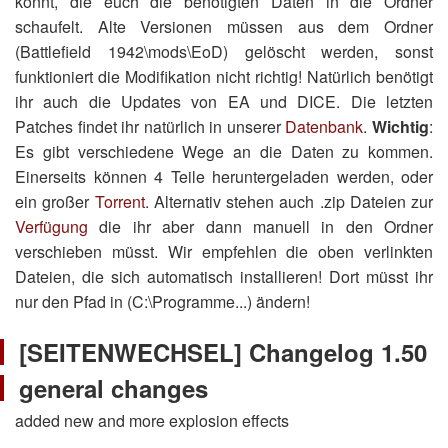
könnt, die euch die benötigten Daten in die Ordner
schaufelt. Alte Versionen müssen aus dem Ordner
(Battlefield 1942\mods\EoD) gelöscht werden, sonst
funktioniert die Modifikation nicht richtig! Natürlich benötigt
ihr auch die Updates von EA und DICE. Die letzten
Patches findet ihr natürlich in unserer
Datenbank
.
Wichtig
:
Es gibt verschiedene Wege an die Daten zu kommen.
Einerseits können 4 Teile heruntergeladen werden, oder
ein großer
Torrent
. Alternativ stehen auch .zip Dateien zur
Verfügung
die ihr aber dann manuell in den Ordner
verschieben müsst. Wir empfehlen die oben verlinkten
Dateien, die sich automatisch installieren! Dort müsst ihr
nur den Pfad in (C:\Programme...) ändern!
[SEITENWECHSEL] Changelog 1.50
general changes
added new and more explosion effects