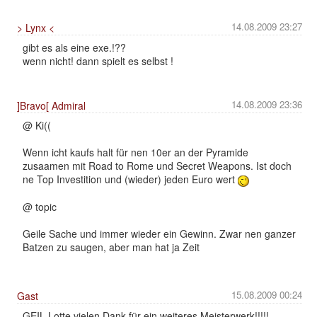
14.08.2009 23:27
> Lynx <
gibt es als eine exe.!??
wenn nicht! dann spielt es selbst !
14.08.2009 23:36
]Bravo[ Admiral
@ Ki((
Wenn icht kaufs halt für nen 10er an der Pyramide
zusaamen mit Road to Rome und Secret Weapons. Ist doch
ne Top Investition und (wieder) jeden Euro wert
@ topic
Geile Sache und immer wieder ein Gewinn. Zwar nen ganzer
Batzen zu saugen, aber man hat ja Zeit
15.08.2009 00:24
Gast
GEIL Lotte vielen Dank für ein weiteres Meisterwerk!!!!!