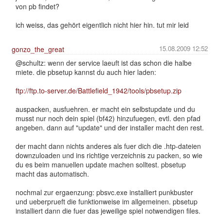
von pb findet?
ich weiss, das gehört eigentlich nicht hier hin. tut mir leid
15.08.2009 12:52
gonzo_the_great
@schultz: wenn der service laeuft ist das schon die halbe
miete. die pbsetup kannst du auch hier laden:
ftp://ftp.to-server.de/Battlefield_1942/tools/pbsetup.zip
auspacken, ausfuehren. er macht ein selbstupdate und du
musst nur noch dein spiel (bf42) hinzufuegen, evtl. den pfad
angeben. dann auf "update" und der installer macht den rest.
der macht dann nichts anderes als fuer dich die .htp-dateien
downzuloaden und ins richtige verzeichnis zu packen, so wie
du es beim manuellen update machen solltest. pbsetup
macht das automatisch.
nochmal zur ergaenzung: pbsvc.exe installiert punkbuster
und ueberprueft die funktionweise im allgemeinen. pbsetup
installiert dann die fuer das jeweilige spiel notwendigen files.