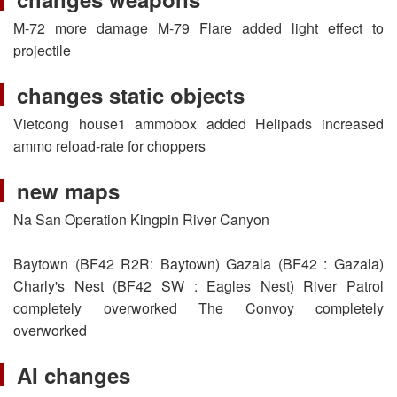
M-72 more damage M-79 Flare added light effect to
projectile
changes static objects
Vietcong house1 ammobox added Helipads increased
ammo reload-rate for choppers
new maps
Na San Operation Kingpin River Canyon
Baytown (BF42 R2R: Baytown) Gazala (BF42 : Gazala)
Charly's Nest (BF42 SW : Eagles Nest) River Patrol
completely overworked The Convoy completely
overworked
AI changes