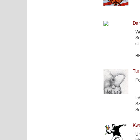
Dan
Wa
So
si
BF
Tur
Fe
Ic
Sz
Sn
Kw
Un
hi