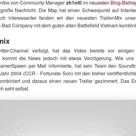
e Infos von Community Manager
zh1nt0
im
neuesten Blog-Beitra
 große Nachricht. Die Map hat einen Schwerpunkt auf Infante
ich interessanter fanden wir den neuesten Trailer-Mix uns
Bad Company mit dem guten alten Battlefield Vietnam kombini
mix
tter-Channel verfolgt, hat das Video bereits vor einige
gt kommt die News jedoch mit etwas Verzögerung. Wie un
amerSpawn per Mail informierte, hat sein Team den Soundt
Jahr 2004 (CCR - Fortunate Son) mit den bisher veröffentlichte
mbiniert und daraus einen neuen Trailer gezimmert. Das E
h seht selbst.