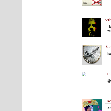
ge
Ha
wi
Ste
ka
-13
@S
=ke
al