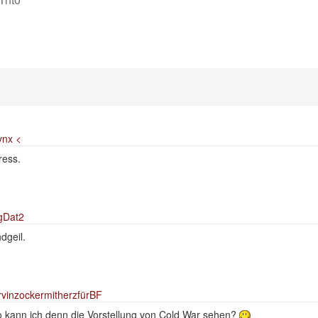
ynx <
ress.
gDat2
dgeil.
vinzockermitherzfürBF
 kann ich denn die Vorstellung von Cold War sehen?