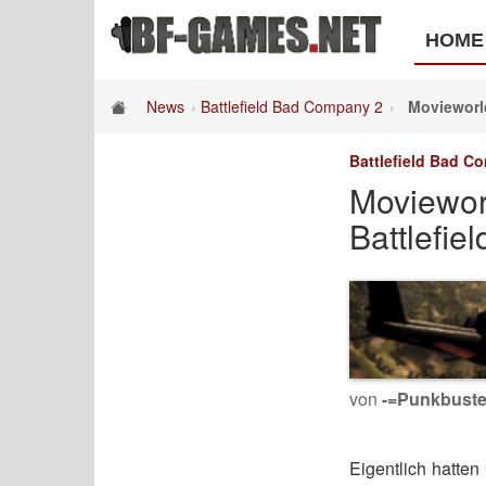
HOME
News
Battlefield Bad Company 2
Movieworl
Battlefield Bad C
Moviewor
Battlefie
von
-=Punkbuste
Eigentlich hatten