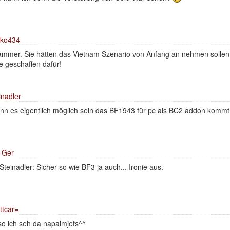
kko434
mmer. Sie hätten das Vietnam Szenario von Anfang an nehmen sollen, 
e geschaffen dafür!
inadler
nn es eigentlich möglich sein das BF1943 für pc als BC2 addon komm
-Ger
teinadler: Sicher so wie BF3 ja auch... Ironie aus.
ttcar=
so ich seh da napalmjets^^