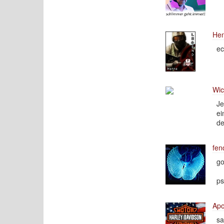
He
ec
Wic
Je
ei
de
fen
go
ps
Apo
sa