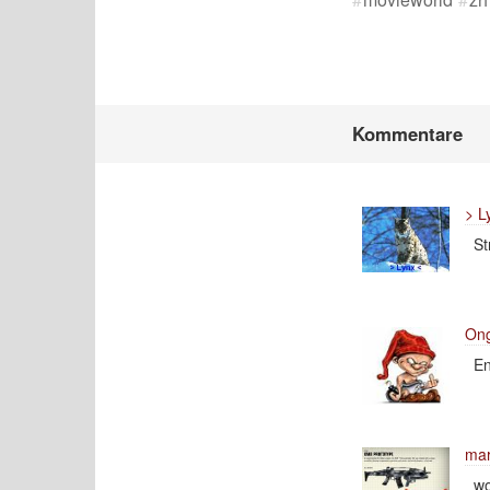
Kommentare
> L
St
On
En
mar
wo