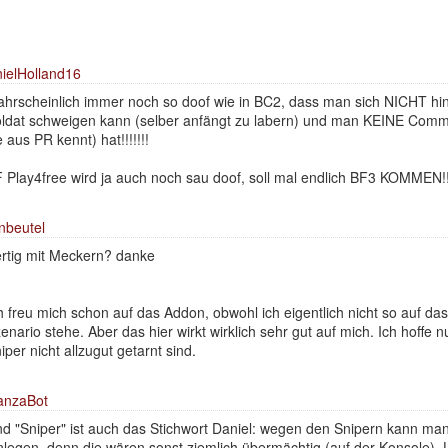
ielHolland16
hrscheinlich immer noch so doof wie in BC2, dass man sich NICHT hin
ldat schweigen kann (selber anfängt zu labern) und man KEINE Com
e aus PR kennt) hat!!!!!!!
 Play4free wird ja auch noch sau doof, soll mal endlich BF3 KOMMEN!!
nbeutel
rtig mit Meckern? danke
h freu mich schon auf das Addon, obwohl ich eigentlich nicht so auf da
enario stehe. Aber das hier wirkt wirklich sehr gut auf mich. Ich hoffe n
iper nicht allzugut getarnt sind.
anzaBot
d "Sniper" ist auch das Stichwort Daniel: wegen den Snipern kann man 
nlegen, denn die wären sonst ziemlich übermächtig (auf der Konsole).