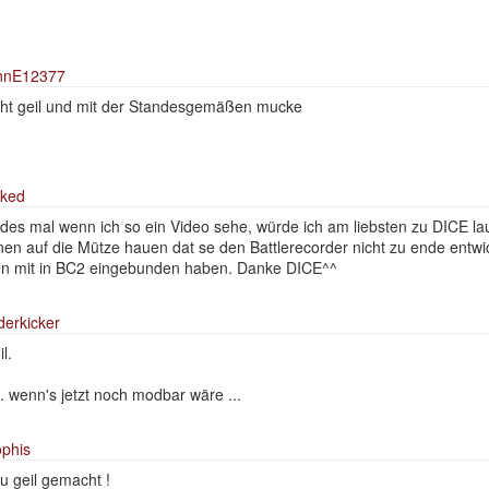
nnE12377
ht geil und mit der Standesgemäßen mucke
ked
des mal wenn ich so ein Video sehe, würde ich am liebsten zu DICE l
nen auf die Mütze hauen dat se den Battlerecorder nicht zu ende entw
n mit in BC2 eingebunden haben. Danke DICE^^
derkicker
il.
. wenn's jetzt noch modbar wäre ...
phis
u geil gemacht !