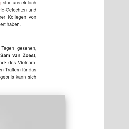
g
sind uns einfach
rie-Gefechten und
erer Kollegen von
ert haben.
n Tagen gesehen,
s
Sam van Zoest
,
rack des Vietnam-
n Trailern für das
rgebnis kann sich