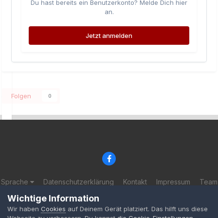
Du hast bereits ein Benutzerkonto? Melde Dich hier
an.
Jetzt anmelden
Folgen
0
Sprache
Datenschutzerklärung
Kontakt
Impressum
Team
© 2002-2025 BF-Games.net
Wichtige Information
Powered by Invision Community
Wir haben
Cookies
auf Deinem Gerät platziert. Das hilft uns diese
Webseite zu verbessern. Du kannst
die Cookie-Einstellungen