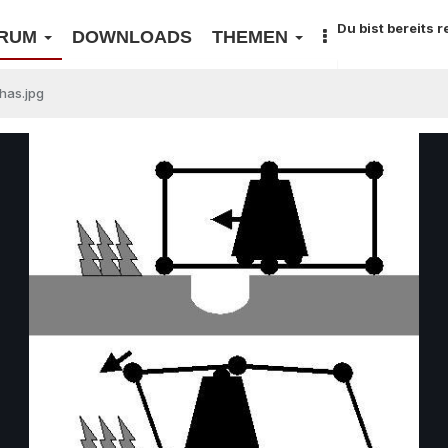
Du bist bereits 
RUM
DOWNLOADS
THEMEN
has.jpg