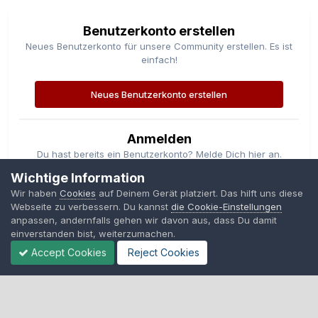
Benutzerkonto erstellen
Neues Benutzerkonto für unsere Community erstellen. Es ist
einfach!
Neues Benutzerkonto erstellen
Anmelden
Du hast bereits ein Benutzerkonto? Melde Dich hier an.
Wichtige Information
Jetzt anmelden
Wir haben
Cookies
auf Deinem Gerät platziert. Das hilft uns diese
Webseite zu verbessern. Du kannst
die Cookie-Einstellungen
anpassen, andernfalls gehen wir davon aus, dass Du damit
einverstanden bist, weiterzumachen.
Accept Cookies
Reject Cookies