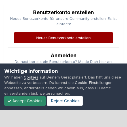
Benutzerkonto erstellen
Neues Benutzerkonto für unsere Community erstellen. Es ist
einfach!
Neues Benutzerkonto erstellen
Anmelden
Du hast bereits ein Benutzerkonto? Melde Dich hier an.
Wichtige Information
Jetzt anmelden
Wir haben
Cookies
auf Deinem Gerät platziert. Das hilft uns diese
Webseite zu verbessern. Du kannst
die Cookie-Einstellungen
anpassen, andernfalls gehen wir davon aus, dass Du damit
einverstanden bist, weiterzumachen.
Accept Cookies
Reject Cookies