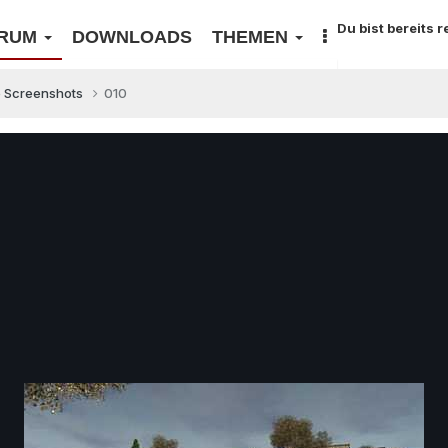
Du bist bereits 
RUM
DOWNLOADS
THEMEN
e Screenshots
010