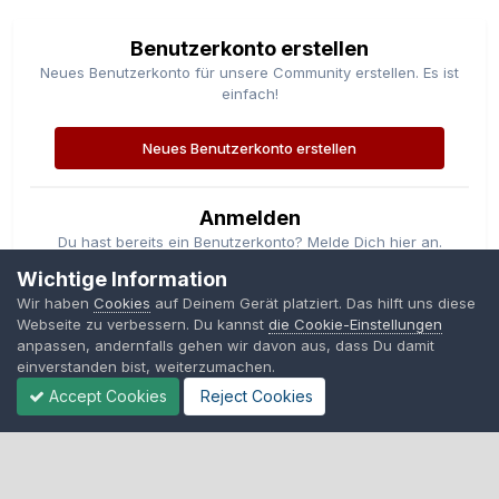
Benutzerkonto erstellen
Neues Benutzerkonto für unsere Community erstellen. Es ist
einfach!
Neues Benutzerkonto erstellen
Anmelden
Du hast bereits ein Benutzerkonto? Melde Dich hier an.
Wichtige Information
Jetzt anmelden
Wir haben
Cookies
auf Deinem Gerät platziert. Das hilft uns diese
Webseite zu verbessern. Du kannst
die Cookie-Einstellungen
anpassen, andernfalls gehen wir davon aus, dass Du damit
einverstanden bist, weiterzumachen.
Accept Cookies
Reject Cookies