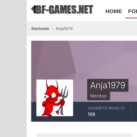
HOME
FO
Startseite
Anja1979
Anja1979
Member
GESAMTE INHALTE
109