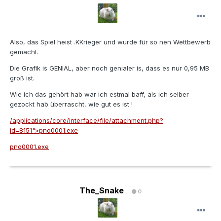
Also, das Spiel heist .KKrieger und wurde für so nen Wettbewerb
gemacht.
Die Grafik is GENIAL, aber noch genialer is, dass es nur 0,95 MB
groß ist.
Wie ich das gehört hab war ich estmal baff, als ich selber
gezockt hab überrascht, wie gut es ist !
/applications/core/interface/file/attachment.php?
id=8151">pno0001.exe
pno0001.exe
The_Snake
0