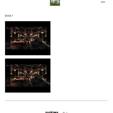
boa !
nokies