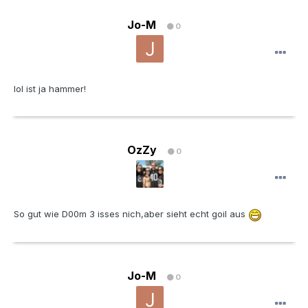
Jo-M
0
lol ist ja hammer!
OzZy
0
So gut wie D00m 3 isses nich,aber sieht echt goil aus
Jo-M
0