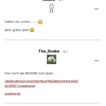
0
hatten wir schon..........
aber gutes spiel
The_Snake
0
hier noch die README zum Spiel...
/applications/core/interface/file/attachment.php?
id=8155">readme.txt
readme.txt