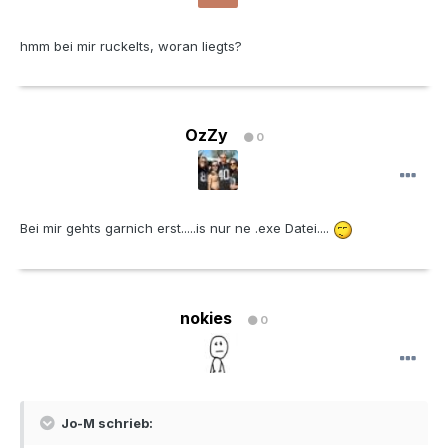
hmm bei mir ruckelts, woran liegts?
OzZy
0
Bei mir gehts garnich erst.....is nur ne .exe Datei....
nokies
0
Jo-M schrieb: