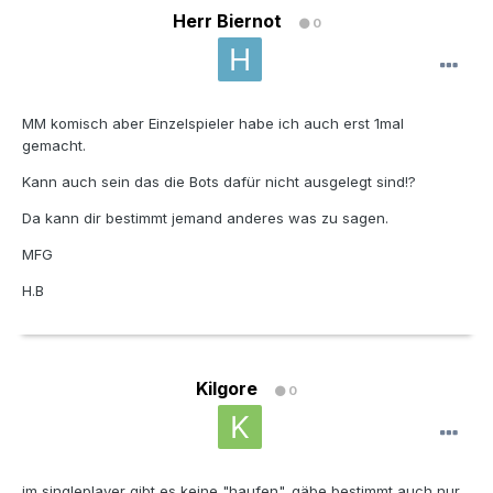
Herr Biernot
0
MM komisch aber Einzelspieler habe ich auch erst 1mal
gemacht.
Kann auch sein das die Bots dafür nicht ausgelegt sind!?
Da kann dir bestimmt jemand anderes was zu sagen.
MFG
H.B
Kilgore
0
im singleplayer gibt es keine "haufen". gäbe bestimmt auch nur