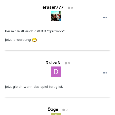
eraser777
0
bei mir läuft auch cs!!!!!!!!!! *grrrrmph*
jetzt is werbung
Dr.IvaN
0
jetzt gleich wenn das spiel fertig ist.
Özge
0