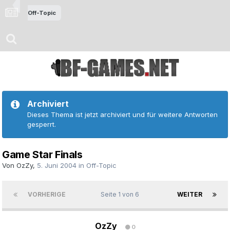
Off-Topic
Archiviert
Dieses Thema ist jetzt archiviert und für weitere Antworten
gesperrt.
Game Star Finals
Von
OzZy
,
5. Juni 2004
in
Off-Topic
VORHERIGE
Seite 1 von 6
WEITER
OzZy
0