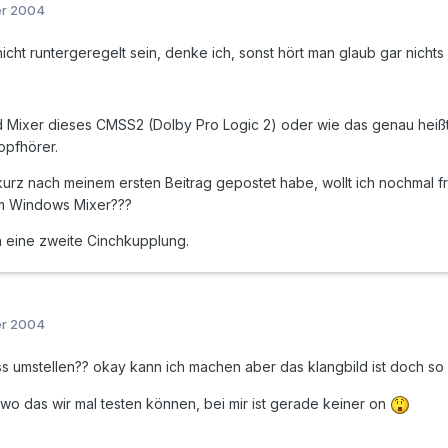
er 2004
icht runtergeregelt sein, denke ich, sonst hört man glaub gar nichts
Mixer dieses CMSS2 (Dolby Pro Logic 2) oder wie das genau heißt a
opfhörer.
 kurz nach meinem ersten Beitrag gepostet habe, wollt ich nochmal fr
im Windows Mixer???
ch eine zweite Cinchkupplung.
er 2004
s umstellen?? okay kann ich machen aber das klangbild ist doch s
 wo das wir mal testen können, bei mir ist gerade keiner on