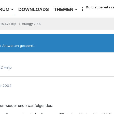
Du bist bereits 
RUM
DOWNLOADS
THEMEN
F1942 Help
Audigy 2 ZS
re Antworten gesperrt.
42 Help
er 2004
hon wieder und zwar folgendes: