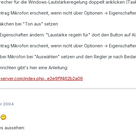
precher für die Windows-Lautstärkeregelung doppelt anklicken (Task
ntrag Mikrofon erscheint, wenn nicht über Optionen -> Eigenschafte
Häkchen bei "Ton aus" setzen
Eigenschaften ändern: "Laustärke regeln für" dort den Button auf
ntrag Mikrofon erscheint, wenn nicht über Optionen -> Eigenschafte
n bei Mikrofon bei "Auswählen" setzen und den Regler je nach Beda
ichten gibt's hier eine Anleitung:
k-server.com/index.php...e2e9f1f462b2a06
er 2004
n
 es aussehen: