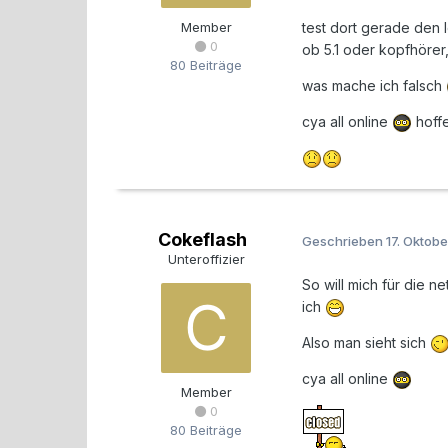
test dort gerade den l
Member
0
ob 5.1 oder kopfhörer,
80 Beiträge
was mache ich falsch
cya all online
hoffe
Cokeflash
Geschrieben
17. Oktob
Unteroffizier
So will mich für die n
ich
Also man sieht sich
cya all online
Member
0
80 Beiträge