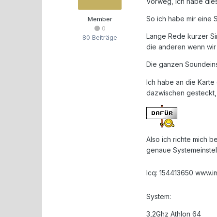
Vorweg, ich habe dies
So ich habe mir eine 
Member
0
Lange Rede kurzer Sin
80 Beiträge
die anderen wenn wir 
Die ganzen Soundeins
Ich habe an die Kart
dazwischen gesteckt, 
Also ich richte mich 
genaue Systemeinstel
Icq: 154413650 www.i
System:
3,2Ghz Athlon 64