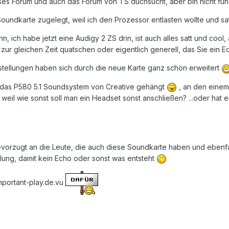
es Forum und auch das Forum von TS duchsucht, aber bin nicht fün
Soundkarte zugelegt, weil ich den Prozessor entlasten wollte und sat
n, ich habe jetzt eine Audigy 2 ZS drin, ist auch alles satt und co
zur gleichen Zeit quatschen oder eigentlich generell, das Sie ein 
tellungen haben sich durch die neue Karte ganz schön erweitert
e das P580 5.1 Soundsystem von Creative gehängt
, an den einem
weil wie sonst soll man ein Headset sonst anschließen? ...oder hat 
bevorzugt an die Leute, die auch diese Soundkarte haben und eben
lung, damit kein Echo oder sonst was entsteht
mportant-play.de.vu