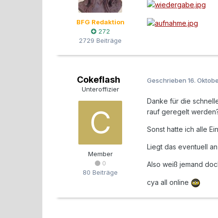
BFG Redaktion
272
2729 Beiträge
Cokeflash
Geschrieben
16. Oktob
Unteroffizier
Danke für die schnell
rauf geregelt werden
Sonst hatte ich alle 
Liegt das eventuell a
Member
0
Also weiß jemand doc
80 Beiträge
cya all online