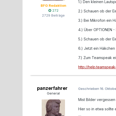
1.) Den kleinen Lauts
BFG Redaktion
272
2.) Schauen ob der Ei
2729 Beiträge
3.) Bei Mikrofon ein 
4.) Über OPTIONEN - 
5.) Schauen ob der Ei
6.) Jetzt ein Häkche
7.) Zum Teamspeak einr
http://help.teamspea
panzerfahrer
Geschrieben
16. Oktob
General
Mist Bilder vergesse
Hier so in etwa sollte