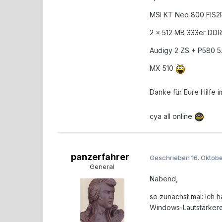
MSI KT Neo 800 FIS2
2 x 512 MB 333er DDR
Audigy 2 ZS + P580 5.
MX 510
Danke für Eure Hilfe 
cya all online
panzerfahrer
Geschrieben
16. Oktob
General
Nabend,
so zunächst mal: Ich 
Windows-Lautstärker