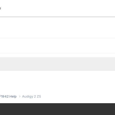
e
F1942 Help
Audigy 2 ZS