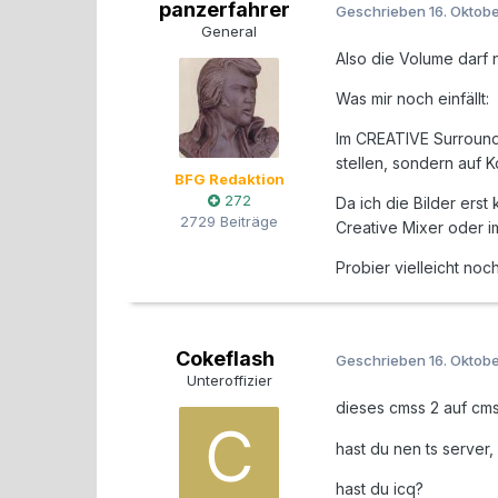
panzerfahrer
Geschrieben
16. Oktob
General
Also die Volume darf n
Was mir noch einfällt:
Im CREATIVE Surround 
stellen, sondern auf K
BFG Redaktion
272
Da ich die Bilder erst
2729 Beiträge
Creative Mixer oder 
Probier vielleicht no
Cokeflash
Geschrieben
16. Oktob
Unteroffizier
dieses cmss 2 auf cms
hast du nen ts server,
hast du icq?