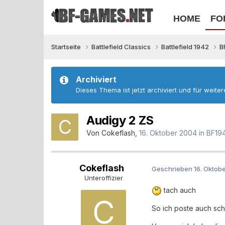
HOME
FO
Startseite
Battlefield Classics
Battlefield 1942
B
Archiviert
Dieses Thema ist jetzt archiviert und für weite
Audigy 2 ZS
Von
Cokeflash
,
16. Oktober 2004
in
BF19
Cokeflash
Geschrieben
16. Oktob
Unteroffizier
tach auch
So ich poste auch sc