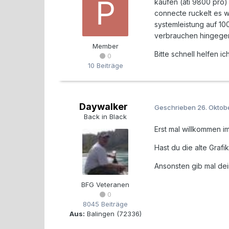
kaufen (ati 9800 pro)
connecte ruckelt es w
systemleistung auf 10
verbrauchen hingegen
Member
Bitte schnell helfen i
0
10 Beiträge
Daywalker
Geschrieben
26. Oktob
Back in Black
Erst mal willkommen i
Hast du die alte Grafik
Ansonsten gib mal dei
BFG Veteranen
0
8045 Beiträge
Aus:
Balingen (72336)