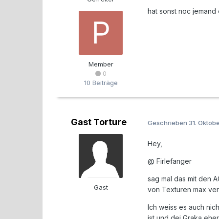
hat sonst noc jemand
Member
0
10 Beiträge
Gast Torture
Geschrieben
31. Oktob
Hey,
@ Firlefanger
sag mal das mit den A
Gast
von Texturen max verw
Ich weiss es auch nic
ist und dei Graka ehe