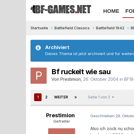
HOME
FO
Startseite
Battlefield Classics
Battlefield 1942
B
Archiviert
Dieses Thema ist jetzt archiviert und für weite
Bf ruckelt wie sau
Von
Prestimion
,
26. Oktober 2004
in
BF19
1
2
WEITER
Seite 1 von 2
Prestimion
Geschrieben
26. Oktob
Gefreiter
Also ich zock nu scho