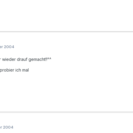
er 2004
er wieder drauf gemacht!!^^
robier ich mal
er 2004