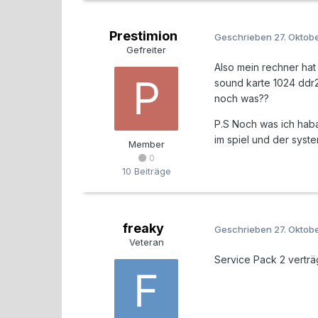
Prestimion
Geschrieben
27. Oktob
Gefreiter
Also mein rechner hat
sound karte 1024 ddr2
noch was??
P.S Noch was ich haba
im spiel und der sys
Member
0
10 Beiträge
freaky
Geschrieben
27. Oktob
Veteran
Service Pack 2 verträg