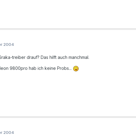
er 2004
raka-treiber drauf? Das hilft auch manchmal.
adeon 9800pro hab ich keine Probs...
er 2004