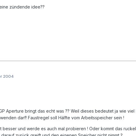
 eine zündende idee??
er 2004
GP Aperture bringt das echt was ?? Weil dieses bedeutet ja wie viel 
enden darf! Faustregel soll Hälfte vom Arbeitsspeicher sein !
ht besser und werde es auch mal probieren ! Oder kommt das rucke
r darauf zurück greift und den eigenen Speicher nicht nimmt ?