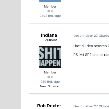
Member
0
9802 Beiträge
Indiana
Geschrieben
27. Oktob
Leutnant
Hast du den neusten G
PS: Mit SP2 und ati r
Member
0
259 Beiträge
Aus:
Schweiz
Rob.Dexter
Geschrieben
27. Oktob