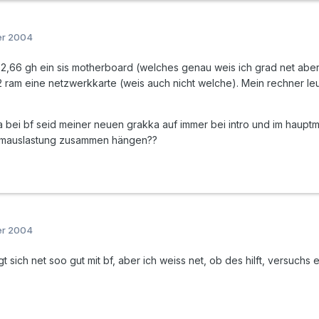
er 2004
 2,66 gh ein sis motherboard (welches genau weis ich grad net aber 
 ram eine netzwerkkarte (weis auch nicht welche). Mein rechner leu
 bei bf seid meiner neuen grakka auf immer bei intro und im haup
temauslastung zusammen hängen??
er 2004
t sich net soo gut mit bf, aber ich weiss net, ob des hilft, versuchs 