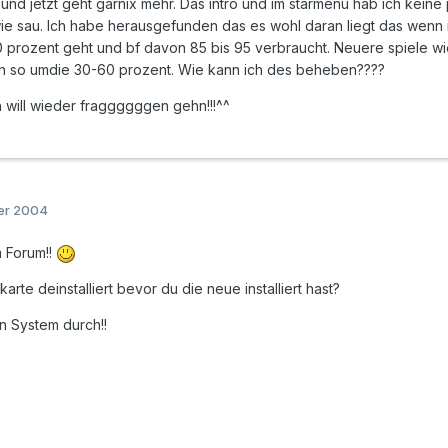
 und jetzt geht garnix mehr. Das intro und im starmenü hab ich keine
ie sau. Ich habe herausgefunden das es wohl daran liegt das wenn i
0 prozent geht und bf davon 85 bis 95 verbraucht. Neuere spiele wie
 so umdie 30-60 prozent. Wie kann ich des beheben????
ch will wieder fraggggggen gehn!!!^^
er 2004
m Forum!!
karte deinstalliert bevor du die neue installiert hast?
n System durch!!