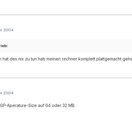
er 2004
ieb:
rn hat des nix zu tun hab meinen rechner komplett plattgemacht gehab
er 2004
 AGP-Aperature-Size auf 64 oder 32 MB.