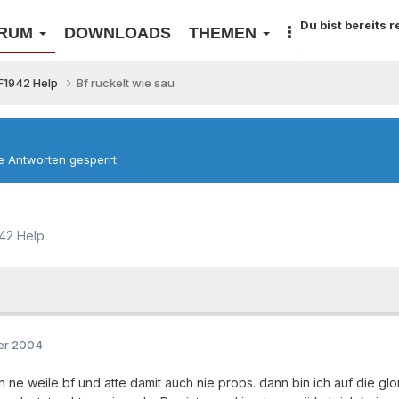
Du bist bereits 
RUM
DOWNLOADS
THEMEN
F1942 Help
Bf ruckelt wie sau
re Antworten gesperrt.
42 Help
er 2004
n ne weile bf und atte damit auch nie probs. dann bin ich auf die 