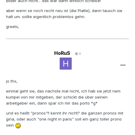
Bilder auch nicht... das war dann wirklich scheiße!
aber wenn se noch recht neu ist (die Platte), dann tausch sie
halt um. sollte eigentlich problemlos gehn.
greets,
HoRuS
0
jo thx,
einmal geht sie, das nächste mal nicht, ich hab sie jetzt nem
kumpel von mir mitgeben, der schickt die über seinen
arbeitgeber ein, dann spar ich mir das porto *g*
und es heißt "pronos"!! kennt ihr nicht? die ganzen pronos mit
gina, oder auch "one night in paris" soll ein ganz toller prono
sein