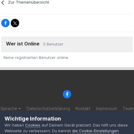
Zur Themenübersicht
Wer ist Online
0 Benutzer
Keine registrierten Benutzer online.
Sprache
Datenschutzerklärung
Kontakt
Impressum
Team
© 2002-2025 BF-Games.net
Wichtige Information
Powered by Invision Community
Wir haben
Cookies
auf Deinem Gerät platziert. Das hilft uns diese
Webseite zu verbessern. Du kannst
die Cookie-Einstellungen