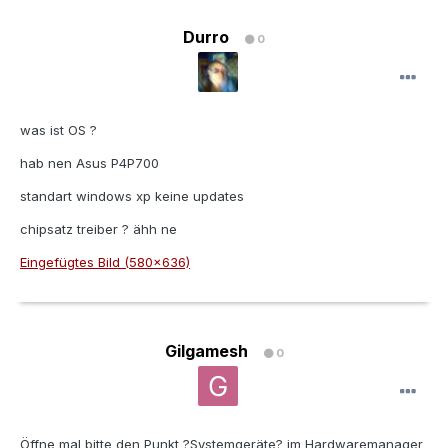
Durro
0
was ist OS ?
hab nen Asus P4P700
standart windows xp keine updates
chipsatz treiber ? ähh ne
Eingefügtes Bild (580x636)
Gilgamesh
0
Öffne mal bitte den Punkt ?Systemgeräte? im Hardwaremanager