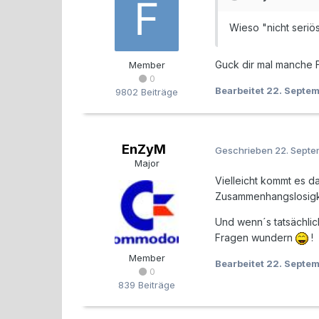
Wieso "nicht seriö
Guck dir mal manche F
Member
0
Bearbeitet
22. Septe
9802 Beiträge
EnZyM
Geschrieben
22. Sept
Major
Vielleicht kommt es d
Zusammenhangslosigke
Und wenn´s tatsächlic
Fragen wundern
!
Member
Bearbeitet
22. Septe
0
839 Beiträge