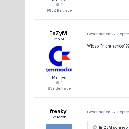
0
9802 Beiträge
EnZyM
Geschrieben
22. Sept
Major
Wieso "nicht seriös"?
Member
0
839 Beiträge
freaky
Geschrieben
22. Sept
Veteran
EnZyM schrieb: