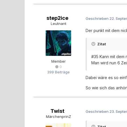
step2ice
Geschrieben
22. Sept
Leutnant
Der punkt mit dem nick
Zitat
#35 Kann mit dem 
Member
Man wird nun 6 Ze
0
399 Beiträge
Dabei wäre es so einfa
So wie sich das anhör
Twist
Geschrieben
23. Sept
MärchenprinZ
Zitat