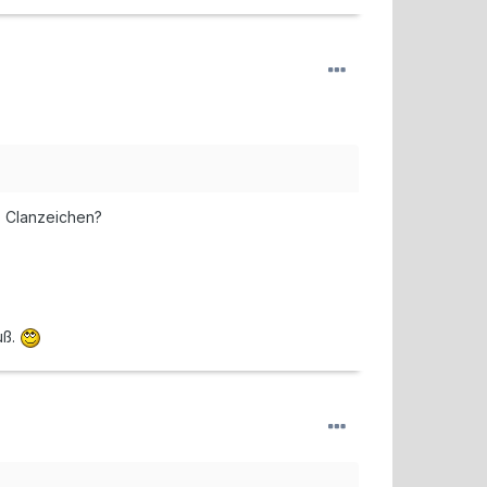
s Clanzeichen?
uß.