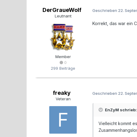
DerGraueWolf
Geschrieben
22. Sept
Leutnant
Korrekt, das war ein C
Member
0
299 Beiträge
freaky
Geschrieben
22. Sept
Veteran
EnZyM schrieb:
Vielleicht kommt e
Zusammenhangslosi