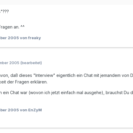
s"???
ragen an. ^^
mber 2005
von freaky
ember 2005
(bearbeitet)
avon, daß dieses "Interview" eigentlich ein Chat mit jemandem von 
it der Fragen erklären.
h ein Chat war (wovon ich jetzt einfach mal ausgehe), brauchst Du 
mber 2005
von EnZyM