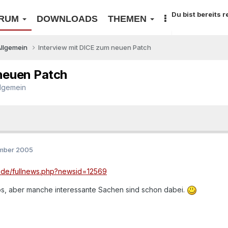
Du bist bereits 
RUM
DOWNLOADS
THEMEN
Allgemein
Interview mit DICE zum neuen Patch
neuen Patch
llgemein
ember 2005
m.de/fullnews.php?newsid=12569
eriös, aber manche interessante Sachen sind schon dabei.