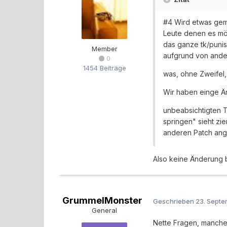
#4 Wird etwas gem
Leute denen es mögl
das ganze tk/punis
Member
aufgrund von ander
0
1454 Beiträge
was, ohne Zweifel, 
Wir haben einge Ä
unbeabsichtigten T
springen" sieht zi
anderen Patch ang
Also keine Änderung 
GrummelMonster
Geschrieben
23. Sept
General
Nette Fragen, manche 