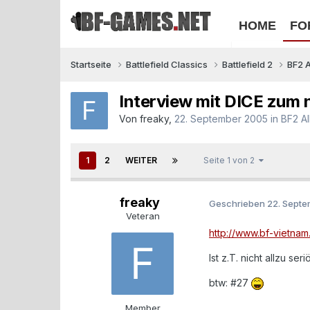
HOME
FO
Startseite
Battlefield Classics
Battlefield 2
BF2 
Interview mit DICE zum 
Von
freaky
,
22. September 2005
in
BF2 A
1
2
WEITER
Seite 1 von 2
freaky
Geschrieben
22. Sept
Veteran
http://www.bf-vietna
Ist z.T. nicht allzu s
btw: #27
Member