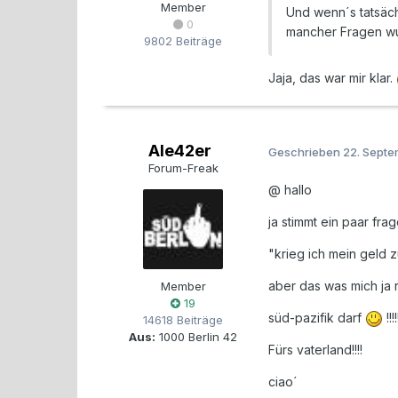
Member
Und wenn´s tatsäch
0
mancher Fragen 
9802 Beiträge
Jaja, das war mir klar.
Ale42er
Geschrieben
22. Sept
Forum-Freak
@ hallo
ja stimmt ein paar fra
"krieg ich mein geld zu
aber das was mich ja r
Member
19
süd-pazifik darf
!!!!
14618 Beiträge
Aus:
1000 Berlin 42
Fürs vaterland!!!!
ciao´